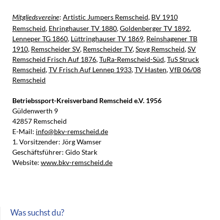
:
Artistic Jumpers Remscheid
,
BV 1910
Mitgliedsvereine
Remscheid
,
Ehringhauser TV 1880
,
Goldenberger TV 1892
,
Lenneper TG 1860
,
Lüttringhauser TV 1869
,
Reinshagener TB
1910
,
Remscheider SV
,
Remscheider TV
,
Spvg Remscheid
,
SV
Remscheid Frisch Auf 1876
,
TuRa-Remscheid-Süd
,
TuS Struck
Remscheid
,
TV Frisch Auf Lennep 1933
,
TV Hasten
,
VfB 06/08
Remscheid
Betriebssport-Kreisverband Remscheid e.V. 1956
Güldenwerth 9
42857 Remscheid
E-Mail:
info@bkv-remscheid.de
1. Vorsitzender: Jörg Wamser
Geschäftsführer: Gido Stark
Website:
www.bkv-remscheid.de
Was suchst du?