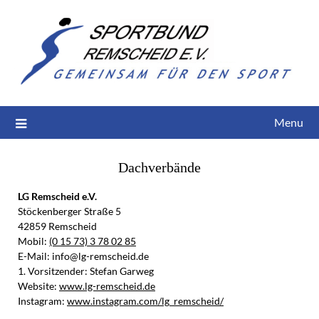
Menu
Dachverbände
LG Remscheid e.V.
Stöckenberger Straße 5
42859 Remscheid
Mobil:
(0 15 73) 3 78 02 85
E-Mail: info@lg-remscheid.de
1. Vorsitzender: Stefan Garweg
Website:
www.lg-remscheid.de
Instagram:
www.instagram.com/lg_remscheid/