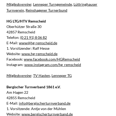
:
Lenneper Turngemeinde
,
Lüttringhauser
Mitgliedsvereine
Turnverein
,
Reinshagener Turnerbund
HG LTG/HTV Remscheid
Oberhützer Straße 30
42857 Remscheid
Telefon:
(0 21 91) 8 06 82
E-Mail:
www@hg-remscheid.de
1. Vorsitzender: Ralf Hesse
Website:
www.hg-remscheid.de
Facebook:
www.facebook.com/HGRemscheid
Instagram:
www.instagram.com/hg_remscheid
:
TV Hasten
,
Lenneper TG
Mitgliedsvereine
Bergischer Turnverband 1861 e.V.
Am Hagen 22
42855 Remscheid
E-Mail:
info@bergischerturnverband.de
1. Vorsitzende: Antje von der Mühlen
Website:
www.bergischerturnverband.de